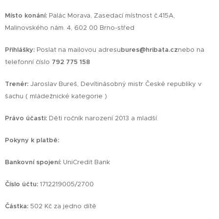
Místo konání:
Palác Morava, Zasedací místnost č.415A,
Malinovského nám. 4, 602 00 Brno-střed
Přihlášky:
Poslat
na mailovou adresu
bures@hribata.cz
nebo na
telefonní číslo
792 775 158
Trenér
:
Jaroslav Bureš, Devítinásobný mistr České republiky v
šachu ( mládežnické kategorie )
Právo účasti:
Děti ročník narození 2013 a mladší.
Pokyny k platbě
:
Bankovní spojení:
UniCredit Bank
Číslo účtu:
1712219005/2700
Částka:
502 Kč za jedno dítě