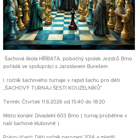
Šachová škola HŘÍBATA, pobočný spolek Jezdců Brno
pořádá ve spolupráci s Jaroslavem Burešem
I. ročník šachového turnaje v rapid šachu pro děti
,,ŠACHOVÝ TURNAJ ŠESTI KOUZELNÍKŮ"
Termín: Čtvrtek 11.6.2026 od 15:40 do 18:20
Místo konání: Divadelní 603 Brno ( turnaj proběhne v
naší šachové klubovně )
Právo účasti: Děti ročník narození 2014 a mladší