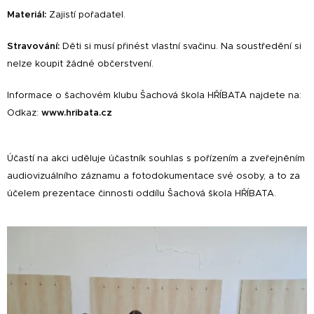
Materiál:
Zajistí pořadatel.
Stravování:
Děti si musí přinést vlastní svači
nu
.
Na soustředění
si
nelze koupit žádné občerstvení.
Informace o šachovém klubu Šachová škola HŘÍBATA najdete na:
Odkaz:
www.
hribata.cz
Účastí na akci uděluje účastník souhlas s pořízením a zveřejněním
audiovizuálního záznamu a fotodokumentace své osoby, a to za
účelem prezentace činnosti oddílu Šachová škola HŘÍBATA.