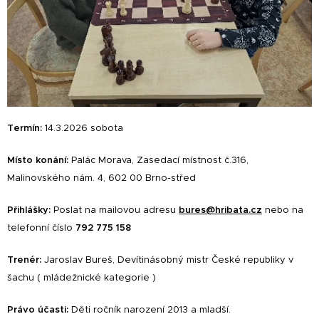
Termín:
14.3.2026 sobota
Místo konání:
Palác Morava, Zasedací místnost č.316,
Malinovského nám. 4, 602 00 Brno-střed
Přihlášky:
Poslat
na mailovou adresu
bures@hribata.cz
nebo na
telefonní číslo
792 775 158
Trenér
:
Jaroslav Bureš, Devítinásobný mistr České republiky v
šachu ( mládežnické kategorie )
Právo účasti:
Děti ročník narození 2013 a mladší.