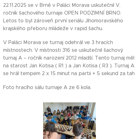
22.11.2025 se v Brně v Paláci Morava uskutečnil V.
ročník šachového turnaje OPEN PODZIMNÍ BRNO.
Letos to byl zároveň první seriálu Jihomoravského
krajského přeboru mládeže v rapid šachu.
V Paláci Morava se turnaj odehrál ve 3 hracích
místnostech. V místnosti 316 se uskutečnil šachový
turnaj A – ročník narození 2012 mladší. Tento turnaj měl
na starost Jan Kotisa ( R1 ) a Jan Kotisa ( R3 ). Turnaj A
se hrál tempem 2 x 15 minut na partii + 5 sekund za tah
Foto hracího sálu turnaje A ze 6 kola.