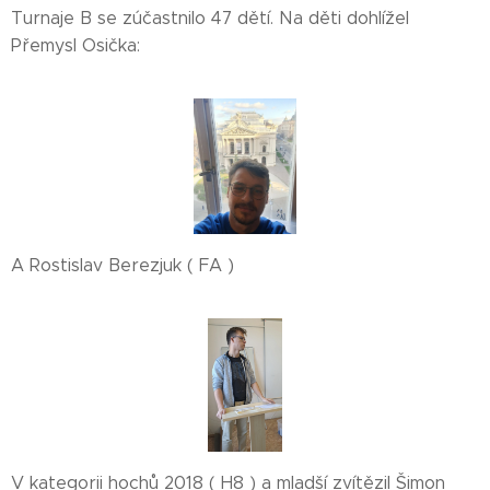
Turnaje B se zúčastnilo 47 dětí. Na děti dohlížel
Přemysl Osička:
A Rostislav Berezjuk ( FA )
V kategorii hochů 2018 ( H8 ) a mladší zvítězil Šimon